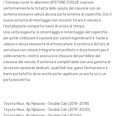
I Tonneau cover in alluminio UPSTONE EVOLVE coprono
uniformemente la totalità dello spazio del cassone con un
sistema esclusivo senza alcuna parte esterna al coperchio. Con il
nuovo sistema di montaggio non occorre forare il veicolo e
l'installazione comporta meno di un’ora di tempo.
Una volta esgeuita, lo smontaggio e rimontaggio del coperchio,
per poter utilizzare il cassone per carichi ingombranti è facile e
veloce e senza necessità di attrezzature. Il sistema è dotato di
serratura con chiave integrata nel profilato e di pistonicini per il
sollevamento, inoltre assicura la chiusura del portellino del
cassone del veicolo. Il sistema è completabile con una gamma di
accessori opzionali dedicati, quali Roll-bar, ganci fermacarico e
barre portatutto dove anche poter applicare un porta sci o un
porta bicicletta.
Toyota Hilux. 4p/4places - Double Cab (2016-2018)
Toyota Hilux. 4p/4places - Double Cab (2019-2020)
Toyota Hilux. 4p/4places - Double Cab (2021+)