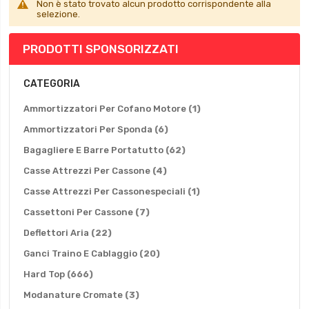
Non è stato trovato alcun prodotto corrispondente alla
selezione.
NAVIGA PER
CATEGORIA
elemento
Ammortizzatori Per Cofano Motore
1
elementi
Ammortizzatori Per Sponda
6
elementi
Bagagliere E Barre Portatutto
62
elementi
Casse Attrezzi Per Cassone
4
elemento
Casse Attrezzi Per Cassonespeciali
1
elementi
Cassettoni Per Cassone
7
elementi
Deflettori Aria
22
elementi
Ganci Traino E Cablaggio
20
elementi
Hard Top
666
elementi
Modanature Cromate
3