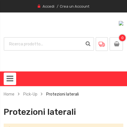
Accedi
Crea un Account
0
0
item
Home
Pick-Up
Protezioni laterali
Protezioni laterali