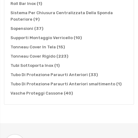
elemento
Roll Bar Inox
1
Sistema Per Chiusura Centralizzata Della Sponda
elementi
Posteriore
9
elementi
Sopensioni
37
elementi
Supporti Montaggio Verricello
10
elementi
Tonneau Cover In Tela
15
elementi
Tonneau Cover Rigido
223
elemento
Tubi Sottoporta Inox
1
elementi
Tubo Di Protezione Paraurti Anteriori
33
element
Tubo Di Protezione Paraurti Anteriori smaltimento
1
elementi
Vasche Proteggi Cassone
40