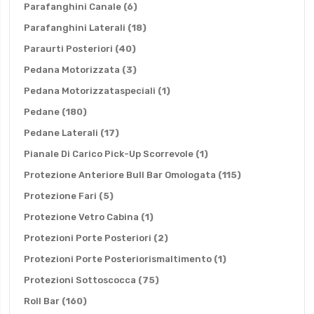
elementi
Parafanghini Canale
6
elementi
Parafanghini Laterali
18
elementi
Paraurti Posteriori
40
elementi
Pedana Motorizzata
3
elemento
Pedana Motorizzataspeciali
1
elementi
Pedane
180
elementi
Pedane Laterali
17
elemento
Pianale Di Carico Pick-Up Scorrevole
1
elementi
Protezione Anteriore Bull Bar Omologata
115
elementi
Protezione Fari
5
elemento
Protezione Vetro Cabina
1
elementi
Protezioni Porte Posteriori
2
elemento
Protezioni Porte Posteriorismaltimento
1
elementi
Protezioni Sottoscocca
75
elementi
Roll Bar
160