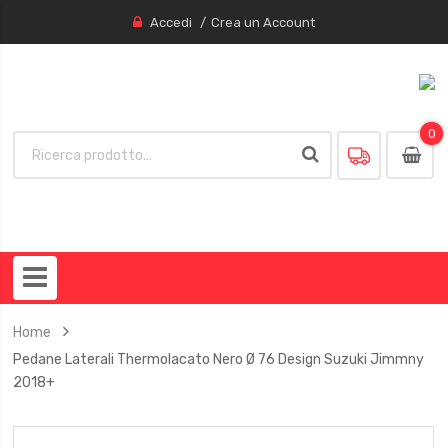
Accedi
Crea un Account
0
0
item
Home
Pedane Laterali Thermolacato Nero Ø 76 Design Suzuki Jimmny
2018+