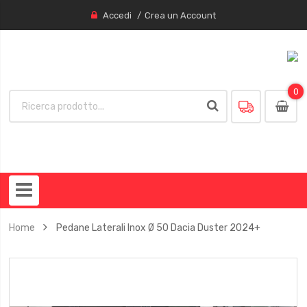
Accedi
Crea un Account
0
0
item
Home
Pedane Laterali Inox Ø 50 Dacia Duster 2024+