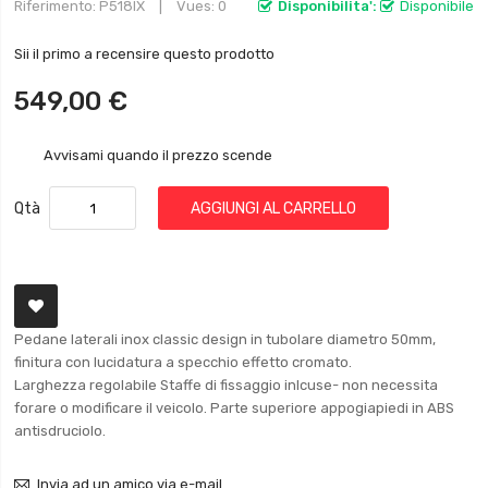
Riferimento
P518IX
Vues: 0
Disponibilita':
Disponibile
Sii il primo a recensire questo prodotto
549,00 €
Avvisami quando il prezzo scende
Qtà
AGGIUNGI AL CARRELLO
Pedane laterali inox classic design in tubolare diametro 50mm,
finitura con lucidatura a specchio effetto cromato.
Larghezza regolabile Staffe di fissaggio inlcuse- non necessita
forare o modificare il veicolo. Parte superiore appogiapiedi in ABS
antisdruciolo.
Invia ad un amico via e-mail